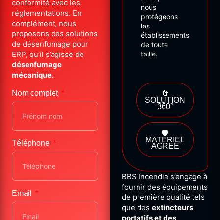
conformité avec les
nous
réglementations. En
protégeons
complément, nous
les
proposons des solutions
établissements
de désenfumage pour
de
toute
ERP, qu’il s’agisse de
taille.
désenfumage
mécanique.
Nom complet
🔄
SOLUTION
360°
🛡️
MATÉRIEL
Téléphone
AGRÉÉ
BBS Incendie s’engage à
fournir des équipements
Email
de première qualité tels
que des
extincteurs
portatifs et des