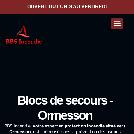
contenu
principal
OUVERT DU LUNDI AU VENDREDI
Nos presta
Contactez-nous
Blocs de secours -
Ormesson
BBS Incendie
,
votre expert en protection incendie situé vers
Ormesson
, est spécialisé dans la prévention des risques