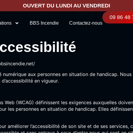
OUVERT DU LUNDI AU VENDREDI
09 86 48 
ations
BBS Incendie
Contactez-nous
ccessibilité
bbsincendie.net/
lité numérique aux personnes en situation de handicap. Nou
d’accessibilité en vigueur.
enus Web (WCAG) définissent les exigences auxquelles doiven
pour les personnes en situation de handicap. Elles définisse
r améliorer l’accessibilité de son site et de ses services, 
 accessible et sans entrave à ceux d’entre nous qui sont en s