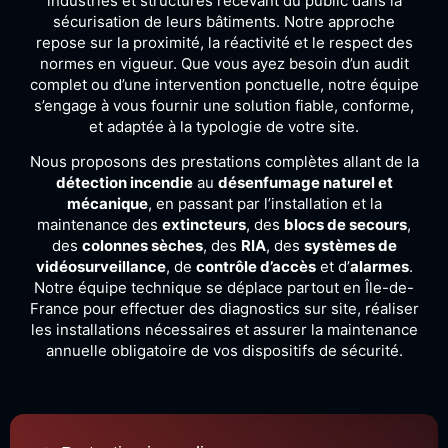
industries
et
structures
recevant
du
public
dans
la
sécurisation
de
leurs
bâtiments.
Notre
approche
repose
sur
la
proximité,
la
réactivité
et
le
respect
des
normes
en
vigueur.
Que
vous
ayez
besoin
d’un
audit
complet
ou
d’une
intervention
ponctuelle,
notre
équipe
s’engage
à
vous
fournir
une
solution
fiable,
conforme,
et
adaptée
à
la
typologie
de
votre
site.
Nous
proposons
des
prestations
complètes
allant
de
la
détection
incendie
au
désenfumage
naturel
et
mécanique
,
en
passant
par
l’installation
et
la
maintenance
des
extincteurs
,
des
blocs
de
secours
,
des
colonnes
sèches
,
des
RIA
,
des
systèmes
de
vidéosurveillance
,
de
contrôle
d’accès
et
d’
alarmes
.
Notre
équipe
technique
se
déplace
partout
en
Île-
de-
France
pour
effectuer
des
diagnostics
sur
site,
réaliser
les
installations
nécessaires
et
assurer
la
maintenance
annuelle
obligatoire
de
vos
dispositifs
de
sécurité.