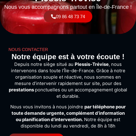
Nous vous accompagnons partout en Île-de-France !
09 86 48 73 74
NOUS CONTACTER
Notre équipe est à votre écoute !
Depuis
notre
siège
situé
au
Plessis-
Trévise
,
nous
intervenons
dans
toute
l’Île-
de-
France.
Grâce
à
notre
organisation
souple
et
réactive,
nous
sommes
en
mesure
d’intervenir
rapidement
sur
site,
pour
des
prestations
ponctuelles
ou
un
accompagnement
global
et
durable.
Nous
vous
invitons
à
nous
joindre
par
téléphone
pour
toute
demande
urgente,
complément
d’information
ou
planification
d’intervention.
Notre
équipe
est
disponible
du
lundi
au
vendredi,
de 8
h
à 18h