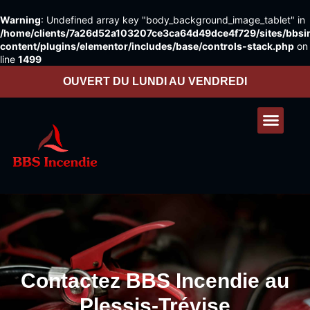
Warning
: Undefined array key "body_background_image_tablet" in
/home/clients/7a26d52a103207ce3ca64d49dce4f729/sites/bbsin
content/plugins/elementor/includes/base/controls-stack.php
on
Aller au
line
1499
contenu
principal
OUVERT DU LUNDI AU VENDREDI
Nos presta
Contactez-nous
Contactez BBS Incendie au
Plessis-Trévise