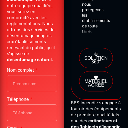
nous
notre équipe qualifiée,
protégeons
vous serez en
les
conformité avec les
établissements
réglementations. Nous
de
toute
offrons des services de
taille.
désenfumage adaptés
aux établissements
recevant du public, qu’il
s’agisse de
🔄
SOLUTION
désenfumage naturel.
360°
Nom complet
🛡️
MATÉRIEL
AGRÉÉ
Téléphone
BBS Incendie s’engage à
fournir des équipements
de première qualité tels
que des
extincteurs et
des Robinets d’Incendie