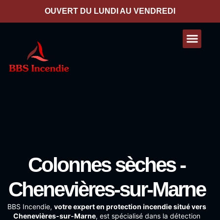
contenu
principal
OUVERT DU LUNDI AU VENDREDI
Nos presta
Contactez-nous
Colonnes sèches -
Chenevières-sur-Marne
BBS Incendie
,
votre expert en protection incendie situé vers
Chenevières-sur-Marne
, est spécialisé dans la détection