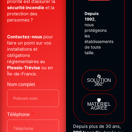
priorité
est
d’assurer
la
sécurité
incendie
et
la
protection
des
Depuis
1992
,
personnes ?
nous
protégeons
les
Contactez-
nous
pour
établissements
faire
un
point
sur
vos
de
toute
installations
et
taille.
obligations
réglementaires
au
Plessis-
Trévise
ou
en
Île-
de-
France.
🔄
SOLUTION
360°
Nom complet
🛡️
MATÉRIEL
AGRÉÉ
Téléphone
Depuis
plus
de
30
ans,