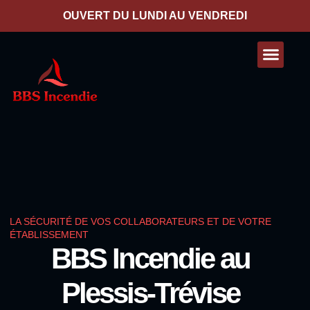
contenu
principal
OUVERT DU LUNDI AU VENDREDI
Nos presta
Contactez-nous
LA SÉCURITÉ DE VOS COLLABORATEURS ET DE VOTRE
ÉTABLISSEMENT
BBS Incendie au
Plessis-Trévise