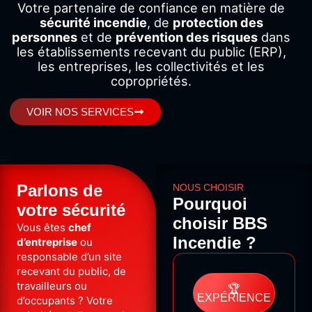
Votre
partenaire
de
confiance
en
matière
de
sécurité
incendie
,
de
protection
des
personnes
et
de
prévention
des
risques
dans
les
établissements
recevant
du
public (
ERP),
les
entreprises,
les
collectivités
et
les
copropriétés.
VOIR NOS SERVICES
Parlons de
NOUS CHOISIR
Pourquoi
votre sécurité
choisir BBS
Vous
êtes
chef
Incendie ?
d’entreprise
ou
responsable
d’un
site
recevant
du
public,
de
travailleurs
ou
🏆
EXPÉRIENCE
d’occupants ?
Votre