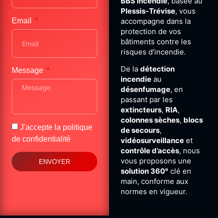
BBS
Incendie
,
basée
au
Plessis-
Trévise
,
vous
accompagne
dans
la
Email
protection
de
vos
bâtiments
contre
les
risques
d’incendie.
De
la
détection
Message
incendie
au
désenfumage
,
en
passant
par
les
extincteurs
,
RIA
,
colonnes
sèches
,
blocs
J'accepte la
politique
de
secours
,
de confidentialité
vidéosurveillance
et
contrôle
d’accès
,
nous
vous
proposons
une
ENVOYER
solution
360°
clé
en
main,
conforme
aux
normes
en
vigueur.