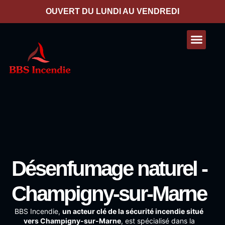
contenu
principal
OUVERT DU LUNDI AU VENDREDI
Nos presta
Contactez-nous
Désenfumage naturel -
Champigny-sur-Marne
BBS Incendie
,
un acteur clé de la sécurité incendie situé
vers Champigny-sur-Marne
, est spécialisé dans la