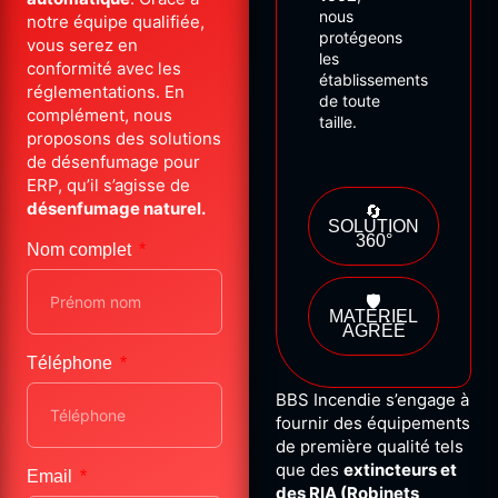
nous
notre équipe qualifiée,
protégeons
vous serez en
les
conformité avec les
établissements
réglementations. En
de
toute
complément, nous
taille.
proposons des solutions
de désenfumage pour
ERP, qu’il s’agisse de
désenfumage naturel.
🔄
SOLUTION
360°
Nom complet
🛡️
MATÉRIEL
AGRÉÉ
Téléphone
BBS Incendie s’engage à
fournir des équipements
de première qualité tels
que des
extincteurs et
Email
des RIA (Robinets