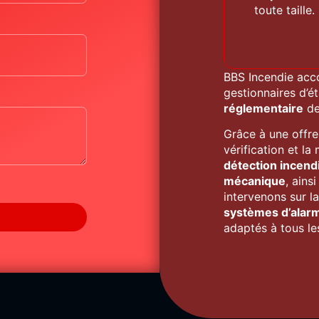
toute
taille.
BBS
Incendie
acc
gestionnaires
d’é
réglementaire
d
Grâce
à
une
offr
vérification
et
la
détection
incend
mécanique
,
ains
intervenons
sur
l
s
ystèmes
d’alar
adaptés
à
tous
l