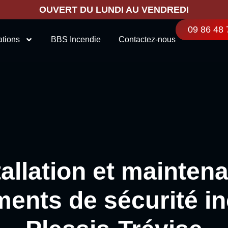
OUVERT DU LUNDI AU VENDREDI
09 86 48 
ations
BBS Incendie
Contactez-nous
tallation et mainten
ents de sécurité i