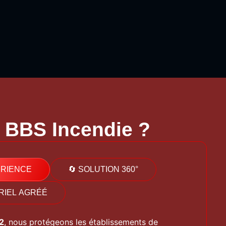
t BBS Incendie ?
ÉRIENCE
🔄 SOLUTION 360°
ÉRIEL AGRÉÉ
2
,
nous
protégeons
les
établissements
de