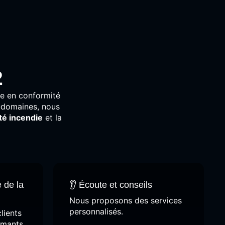
2
se
en
conformité
-
domaines,
nous
ité
incendie
et
la
e de la
👂 Écoute et conseils
Nous proposons des services
personnalisés.
lients
rmants.