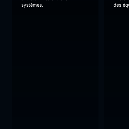
systèmes.
des éq