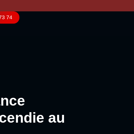
73 74
ance
ncendie au