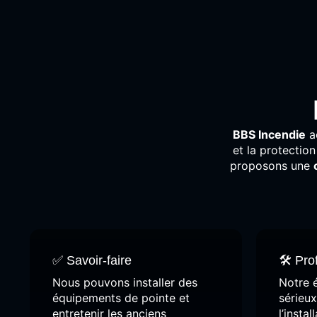
BBS
Incendie
a
et
la
protectio
proposons
une
✅ Savoir-faire
🛠️ Pr
Nous pouvons installer des
Notre 
équipements de pointe et
sérieux
entretenir les anciens
l’insta