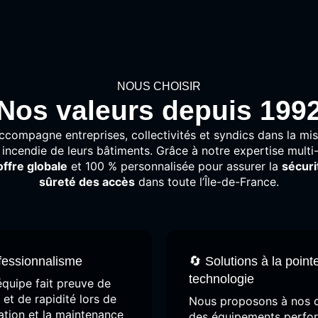
NOUS CHOISIR
Nos valeurs depuis 199
ccompagne
entreprises,
collectivités
et
syndics
dans
la
mi
n
incendie
de
leurs
bâtiments.
Grâce
à
notre
expertise
multi
offre
globale
et
100 %
personnalisée
pour
assurer
la
sécur
sûreté
des
accès
dans
toute
l’Île-
de-
France.
ofessionnalisme
🔄 Solutions à la point
technologie
équipe fait preuve de
 et de rapidité lors de
Nous proposons à nos c
llation et la maintenance
des équipements perfo