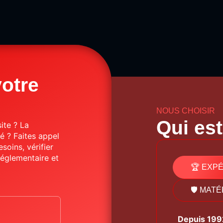
otre
NOUS CHOISIR
Qui es
site ?
La
té ?
Faites
appel
esoins,
vérifier
réglementaire
et
🏆 EXP
🛡️ MAT
Depuis
199