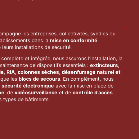
ompagne
les
entreprises,
collectivités,
syndics
ou
tablissements
dans
la
mise
en
conformité
e
leurs
installations
de
sécurité.
e
complète
et
intégrée,
nous
assurons
l’installation,
la
maintenance
de
dispositifs
essentiels :
extincteurs
,
ie
,
RIA
,
colonnes
sèches
,
désenfumage
naturel
et
i
que
les
blocs
de
secours
.
En
complément,
nous
a
sécurité
électronique
avec
la
mise
en
place
de
me
,
de
vidéosurveillance
et
de
contrôle
d’accès
es
types
de
bâtiments.