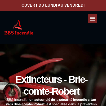
contenu
principal
OUVERT DU LUNDI AU VENDREDI
Nos presta
Contactez-nous
Extincteurs - Brie-
comte-Robert
BBS Incendie
,
un acteur clé de la sécurité incendie situé
vers Brie-comte-Robert
, est spécialisé dans la prévention