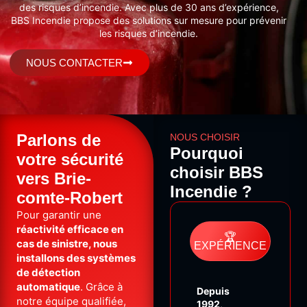
des risques d’incendie. Avec plus de 30 ans d’expérience,
BBS Incendie propose des solutions sur mesure pour prévenir
les risques d’incendie.
NOUS CONTACTER
Parlons de
NOUS CHOISIR
Pourquoi
votre sécurité
choisir BBS
vers Brie-
Incendie ?
comte-Robert
Pour garantir une
réactivité efficace en
🏆
cas de sinistre, nous
EXPÉRIENCE
installons des systèmes
de détection
automatique
. Grâce à
Depuis
notre équipe qualifiée,
1992
,