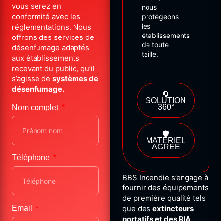
vous serez en
nous
conformité avec les
protégeons
les
réglementations. Nous
établissements
offrons des services de
de
toute
désenfumage adaptés
taille.
aux établissements
recevant du public, qu’il
s’agisse de
systèmes de
désenfumage.
🔄
SOLUTION
360°
Nom complet
🛡️
MATÉRIEL
AGRÉÉ
Téléphone
BBS Incendie s’engage à
fournir des équipements
de première qualité tels
Email
que des
extincteurs
portatifs et des RIA