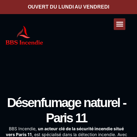
contenu
principal
OUVERT DU LUNDI AU VENDREDI
Nos presta
Contactez-nous
Désenfumage naturel -
Paris 11
BBS Incendie
,
un acteur clé de la sécurité incendie situé
vers Paris 11
, est spécialisé dans la détection incendie. Avec