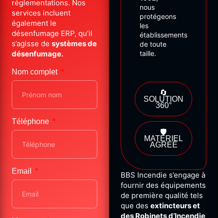
réglementations. Nos
nous
services incluent
protégeons
également le
les
désenfumage ERP, qu’il
établissements
s’agisse de
systèmes de
de
toute
désenfumage.
taille.
Nom complet
🔄
SOLUTION
360°
Téléphone
🛡️
MATÉRIEL
AGRÉÉ
Email
BBS Incendie s’engage à
fournir des équipements
de première qualité tels
que des
extincteurs et
des Robinets d’Incendie