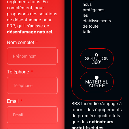
réglementations. En
nous
complément, nous
protégeons
proposons des solutions
les
de désenfumage pour
établissements
ERP, qu’il s’agisse de
de
toute
désenfumage naturel.
taille.
Nom complet
🔄
SOLUTION
360°
Téléphone
🛡️
MATÉRIEL
AGRÉÉ
Email
BBS Incendie s’engage à
fournir des équipements
de première qualité tels
que des
extincteurs
portatifs et des