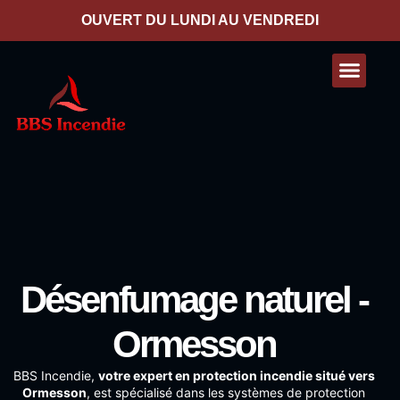
contenu
principal
OUVERT DU LUNDI AU VENDREDI
Nos presta
Contactez-nous
Désenfumage naturel -
Ormesson
BBS Incendie
,
votre expert en protection incendie situé vers
Ormesson
, est spécialisé dans les systèmes de protection