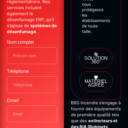
réglementations. Nos
nous
services incluent
protégeons
également le
les
désenfumage ERP, qu’il
établissements
s’agisse de
systèmes de
de
toute
désenfumage.
taille.
Nom complet
🔄
SOLUTION
360°
Téléphone
🛡️
MATÉRIEL
AGRÉÉ
Email
BBS Incendie s’engage à
fournir des équipements
de première qualité tels
que des
extincteurs et
des RIA (Robinets