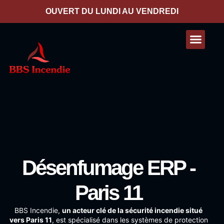
contenu
principal
OUVERT DU LUNDI AU VENDREDI
Nos presta
Contactez-nous
Désenfumage ERP -
Paris 11
BBS Incendie
,
un acteur clé de la sécurité incendie situé
vers Paris 11
, est spécialisé dans les systèmes de protection