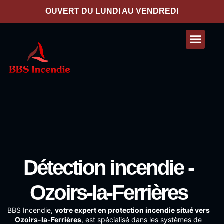
contenu
principal
OUVERT DU LUNDI AU VENDREDI
Nos presta
Contactez-nous
Détection incendie -
Ozoirs-la-Ferrières
BBS Incendie
,
votre expert en protection incendie situé vers
Ozoirs-la-Ferrières
, est spécialisé dans les systèmes de