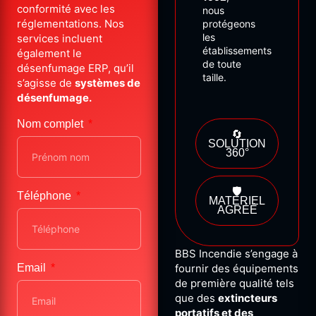
conformité avec les
nous
réglementations. Nos
protégeons
les
services incluent
établissements
également le
de
toute
désenfumage ERP, qu’il
taille.
s’agisse de
systèmes de
désenfumage.
Nom complet
🔄
SOLUTION
360°
🛡️
Téléphone
MATÉRIEL
AGRÉÉ
BBS Incendie s’engage à
Email
fournir des équipements
de première qualité tels
que des
extincteurs
portatifs et des