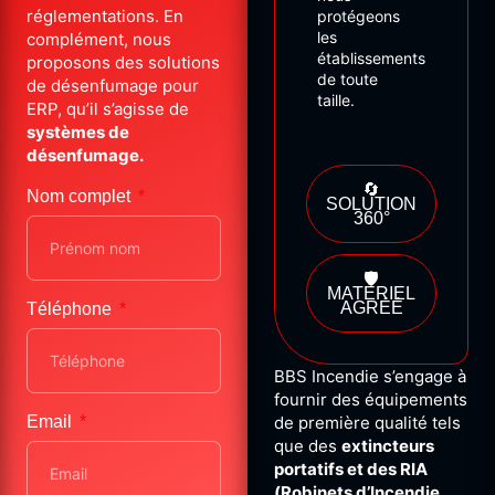
réglementations. En
protégeons
les
complément, nous
établissements
proposons des solutions
de
toute
de désenfumage pour
taille.
ERP, qu’il s’agisse de
systèmes de
désenfumage.
🔄
Nom complet
SOLUTION
360°
🛡️
MATÉRIEL
AGRÉÉ
Téléphone
BBS Incendie s’engage à
fournir des équipements
Email
de première qualité tels
que des
extincteurs
portatifs et des RIA
(Robinets d’Incendie