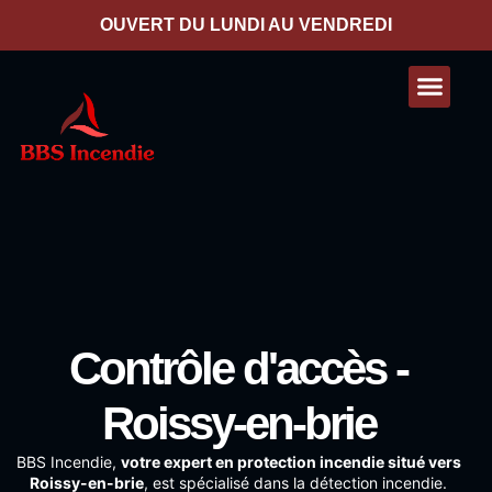
contenu
principal
OUVERT DU LUNDI AU VENDREDI
Nos presta
Contactez-nous
Contrôle d'accès -
Roissy-en-brie
BBS Incendie
,
votre expert en protection incendie situé vers
Roissy-en-brie
, est spécialisé dans la détection incendie.