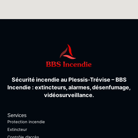
Sécurité
incendie
au
Plessis-
Trévise –
BBS
Incendie :
extincteurs,
alarmes,
désenfumage,
vidéosurveillance.
Services
Protection incendie
Extincteur
Contrôle d’accès