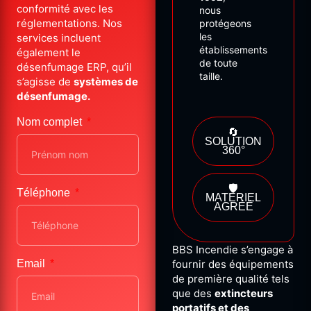
conformité avec les
nous
réglementations. Nos
protégeons
les
services incluent
établissements
également le
de
toute
désenfumage ERP, qu’il
taille.
s’agisse de
systèmes de
désenfumage.
Nom complet
🔄
SOLUTION
360°
🛡️
Téléphone
MATÉRIEL
AGRÉÉ
BBS Incendie s’engage à
Email
fournir des équipements
de première qualité tels
que des
extincteurs
portatifs et des