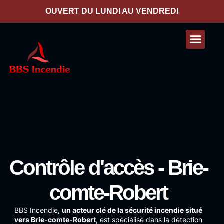
contenu
principal
OUVERT DU LUNDI AU VENDREDI
Nos presta
Contactez-nous
Contrôle d'accès - Brie-
comte-Robert
BBS Incendie
,
un acteur clé de la sécurité incendie situé
vers Brie-comte-Robert
, est spécialisé dans la détection